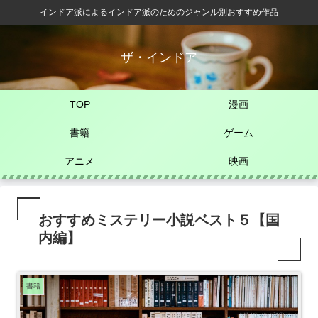
インドア派によるインドア派のためのジャンル別おすすめ作品
ザ・インドア
TOP
漫画
書籍
ゲーム
アニメ
映画
おすすめミステリー小説ベスト５【国
内編】
書籍