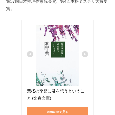
第57回日本推理作家協会賞、第4回本格ミステリ大賞受
賞。
葉桜の季節に君を想うというこ
と (文春文庫)
Amazonで見る