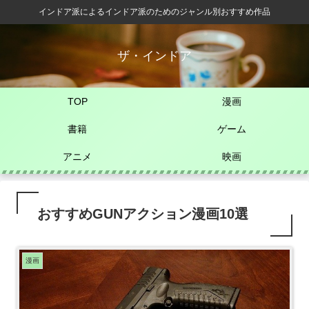
インドア派によるインドア派のためのジャンル別おすすめ作品
ザ・インドア
TOP
漫画
書籍
ゲーム
アニメ
映画
おすすめGUNアクション漫画10選
漫画